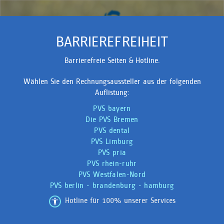
Hinweis
Patientenservice
zu
BARRIEREFREIHEIT
Barrierefreiheit
Barrierefreie Seiten & Hotline.
und
Wählen Sie den Rechnungsaussteller aus der folgenden
Cookies
Auflistung:
PVS bayern
Die PVS Bremen
PVS dental
PVS-
Themen-
Links
PVS Limburg
PVS pria
Auswahl
Auswahl
und
PVS rhein-ruhr
Hotlines
PVS Westfalen-Nord
PVS berlin - branden­burg - hamburg
Bitte wählen Sie Ihre zuständige PVS
Hotline für 100% unserer Services
PVS
bayern