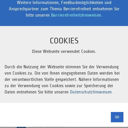
Weitere Informationen, Feedback­möglichkeiten und
089 2000 325-0
Ansprechpartner zum Thema Berrierefreiheit entnehmen Sie
service-bayern@ihre-pvs.de
bitte unseren
Barrierefreiheitshinweisen
.
PVS
Bremen
COOKIES
0421 360 85-0
Mo. - Do. 8:00 AM - 4:00 PM Uhr
Diese Webseite verwendet Cookies.
Fr. 8:00 AM - 1:30 PM Uhr
info@pvs-bremen.de
Durch die Nutzung der Webseite stimmen Sie der Verwendung
von Cookies zu. Die von Ihnen eingegebenen Daten werden bei
PVS
dental
der verantwortlichen Stelle gespeichert. Nähere Informationen
zu der Verwendung von Cookies sowie zur Speicherung der
+49 6431 28580-991
Daten entnehmen Sie bitte unseren
Datenschutzhinweisen
.
Mo. - Do. 8:00 AM - 5:00 PM Uhr
Fr. 8:00 AM - 1:00 PM Uhr
PVS
Limburg
OK
06431 9121-5000